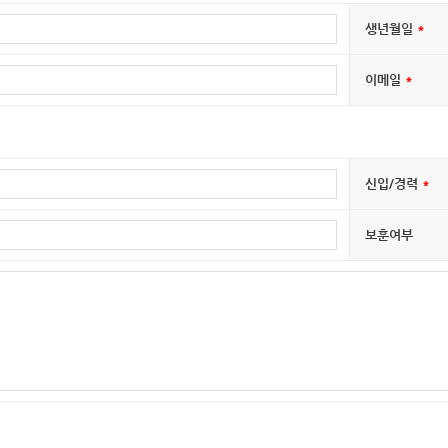
생년월일
이메일
신입/경력
보훈여부