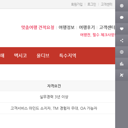
회원가입
로그인
고객센터
맞춤여행 견적요청
여행정보
여행후기
고객센터
여행전, 필수 체크사항!
중해
멕시코
몰디브
특수지역
자격요건
실무경력 3년 이상
고객서비스 마인드 소지자, TM 경험자 우대, OA 가능자