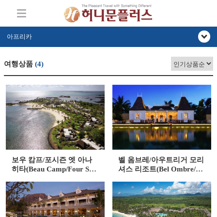
아프리카
여행상품
(4)
보우 캄프/포시즌 엣 아나
벨 옴브레/아우트리거 모리
히타(Beau Camp/Four Sea
셔스 리조트(Bel Ombre/Ou
sons At Anahita)
trigger Mauritius Beach Re
sort)