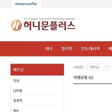
HoneymoonPlus
태국
필리핀
인도네시아
베
베트남
HOME
>
베트남
여행상품
(0)
다낭
나트랑
푸꾸억
퀴논