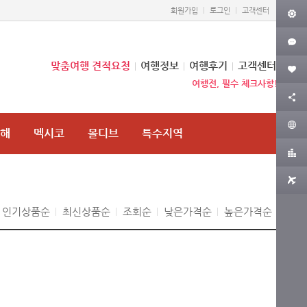
회원가입
로그인
고객센터
맞춤여행 견적요청
여행정보
여행후기
고객센터
여행전, 필수 체크사항!
중해
멕시코
몰디브
특수지역
인기상품순
최신상품순
조회순
낮은가격순
높은가격순