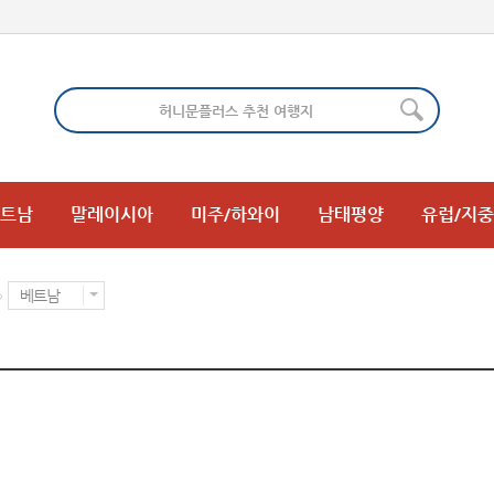
트남
말레이시아
미주/하와이
남태평양
유럽/지
베트남
>